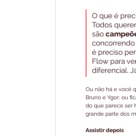
O que é prec
Todos querem
são 
campeõe
concorrendo 
é preciso pe
Flow para ver
diferencial. 
Ou não há e você qu
Bruno e Ygor; ou fi
do que parece ser h
grande parte dos me
Assistir depois