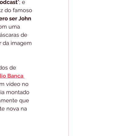
Podcast
"; e 
az do famoso 
ro ser John 
 com uma 
áscaras de 
r da imagem 
dos de 
io Banca 
em vídeo no 
via montado 
damente que 
e nova na 