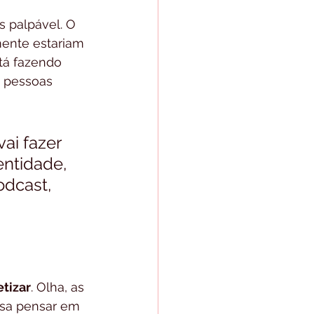
s palpável. O 
ente estariam 
á fazendo 
 pessoas 
ai fazer 
ntidade, 
odcast, 
etizar
. Olha, as 
isa pensar em 