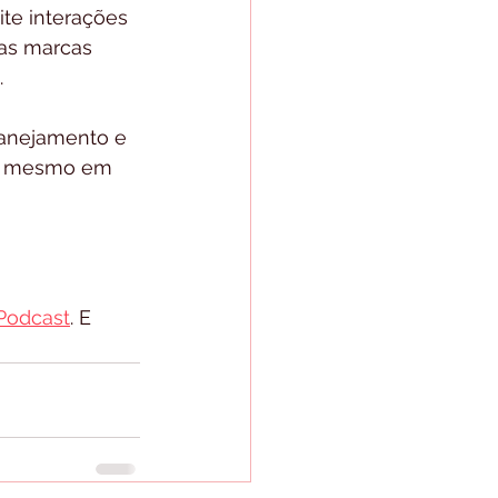
te interações 
 as marcas 
. 
lanejamento e 
do mesmo em 
Podcast
. E 