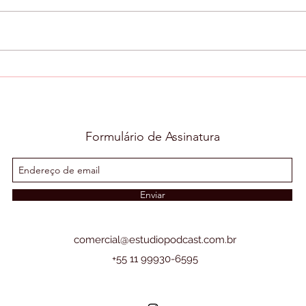
Imersão no mundo do podcast
Passo
Organ
podca
Formulário de Assinatura
Enviar
comercial@estudiopodcast.com.br
+55 11 99930-6595