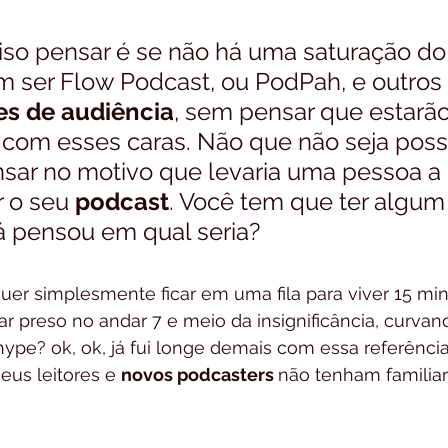
iso pensar é se não há uma saturação do 
 ser Flow Podcast, ou PodPah, e outros 
s de audiência
, sem pensar que estarão
com esses caras. Não que não seja possí
nsar no motivo que levaria uma pessoa a 
 o seu 
podcast
. Você tem que ter algum
Já pensou em qual seria? 
er simplesmente ficar em uma fila para viver 15 min
car preso no andar 7 e meio da insignificância, curvan
ype? ok, ok, já fui longe demais com essa referência
us leitores e 
novos podcasters 
não tenham familiar