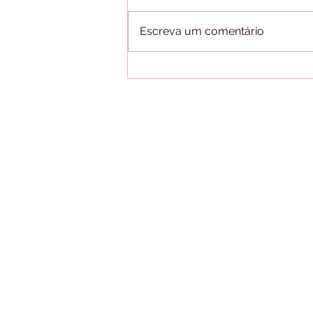
Escreva um comentário
Como destruir mitos de saúde por
meio de podcasts?