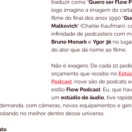
traduzir como "
Quero ser Flow 
logo imagino a imagem do cart
filme do final dos anos 1990 "
Que
Malkovich
" (Charlie Kaufman),
infinidade de podcasters com m
Bruno Monark 
e 
Ygor 3k 
no luga
do ator que dá nome ao filme. 
Não é exagero. De cada 10 pedi
orçamento que recebo no 
Estúd
Podcast
. nove são de podcats 
estilo 
Flow Podcast
. Eu, que ha
um 
estúdio de áudio
, tive rapi
 demanda, com câmeras, novos equipamentos e gent
stando no melhor dentro desse universo.
ato