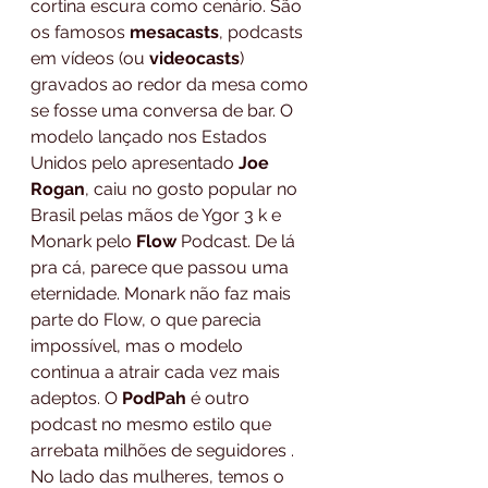
cortina escura como cenário. São 
os famosos 
mesacasts
, podcasts 
em vídeos (ou 
videocasts
) 
gravados ao redor da mesa como 
se fosse uma conversa de bar. O 
modelo lançado nos Estados 
Unidos pelo apresentado 
Joe 
Rogan
, caiu no gosto popular no 
Brasil pelas mãos de Ygor 3 k e 
Monark pelo 
Flow
 Podcast. De lá 
pra cá, parece que passou uma 
eternidade. Monark não faz mais 
parte do Flow, o que parecia 
impossível, mas o modelo 
continua a atrair cada vez mais 
adeptos. O 
PodPah
 é outro 
podcast no mesmo estilo que 
arrebata milhões de seguidores . 
No lado das mulheres, temos o 