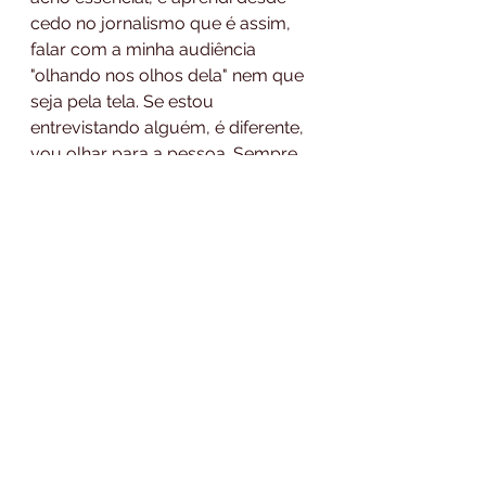
cedo no jornalismo que é assim, 
falar com a minha audiência 
"olhando nos olhos dela" nem que 
seja pela tela. Se estou 
entrevistando alguém, é diferente, 
vou olhar para a pessoa. Sempre 
olhamos para quem estamos 
conversando. Isso é educação. 
Cortes só têm logica se realmente 
forem cortes. 
Ser real faz toda a 
diferença na comunicação, ser 
autêntico
, contar uma história de 
uma forma que faça sentido, no 
formato que faça sentido. 
Se 
você faz questão de cortes de 
podcast, crie o seu podcast. 
Procure profissionais que possam 
te ajudar nessa construção, que 